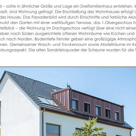
– sollte in ähnlicher Größe und Lage ein Dreifamilienhaus entstehen. 
tadt, sind Wohnung gefragt. Die Erschließung des Wohnhauses erfolgt
 des Hauses. Das Fassadenbild wird durch Einschnitte und farbliche Akz
tzt den Garten mit einer weitläufigen Terrasse, das 1.Obergeschoss 
eitblick – die Wohnung im Dachgeschoss verfügt über eine nicht eins
rgeben nach Süden ausgerichtete offenen Wohnräume wie Küchen und 
ich nach Norden. Bodentiefe Fenster geben eine großzügige Atmosph
heinen. Gemeinsamer Wasch- und Trockenraum sowie Abstellräume im Ke
utzungsaspekt. Die alten Sandsteinquader der Scheune wurden für die