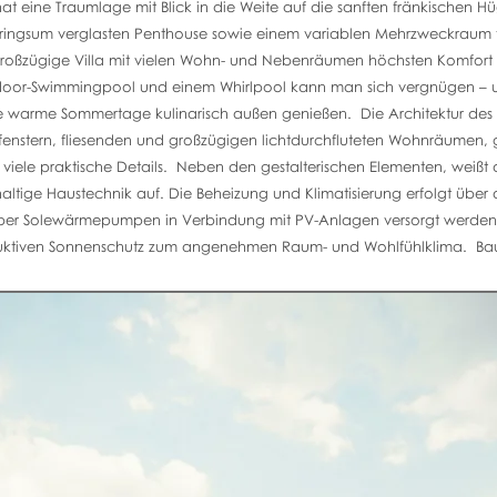
 eine Traumlage mit Blick in die Weite auf die sanften fränkischen H
 ringsum verglasten Penthouse sowie einem variablen Mehrzweckraum fü
großzügige Villa mit vielen Wohn- und Nebenräumen höchsten Komfort 
oor-Swimmingpool und einem Whirlpool kann man sich vergnügen – und
warme Sommertage kulinarisch außen genießen. Die Architektur des 
fenstern, fliesenden und großzügigen lichtdurchfluteten Wohnräumen,
 viele praktische Details. Neben den gestalterischen Elementen, wei
ltige Haustechnik auf. Die Beheizung und Klimatisierung erfolgt über 
er Solewärmepumpen in Verbindung mit PV-Anlagen versorgt werden. 
uktiven Sonnenschutz zum angenehmen Raum- und Wohlfühlklima. Bau