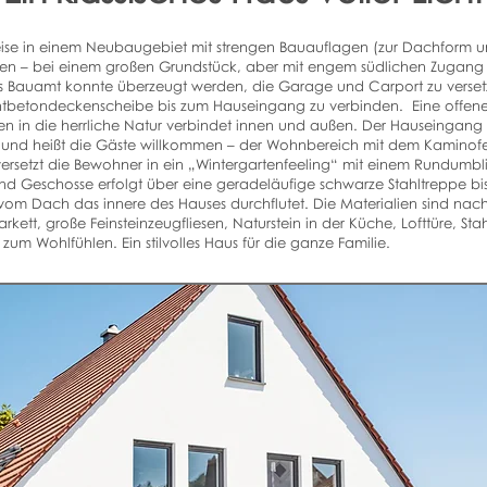
se in einem Neubaugebiet mit strengen Bauauflagen (zur Dachform u
zen – bei einem großen Grundstück, aber mit engem südlichen Zugang z
s Bauamt konnte überzeugt werden, die Garage und Carport zu verse
tbetondeckenscheibe bis zum Hauseingang zu verbinden. Eine offene
en in die herrliche Natur verbindet innen und außen. Der Hauseingang i
t und heißt die Gäste willkommen – der Wohnbereich mit dem Kaminofe
versetzt die Bewohner in ein „Wintergartenfeeling“ mit einem Rundumbli
d Geschosse erfolgt über eine geradeläufige schwarze Stahltreppe bi
 vom Dach das innere des Hauses durchflutet. Die Materialien sind nac
ett, große Feinsteinzeugfliesen, Naturstein in der Küche, Lofttüre, St
um Wohlfühlen. Ein stilvolles Haus für die ganze Familie.