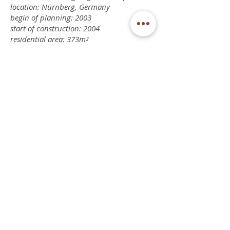
location: Nürnberg, Germany
begin of planning: 2003
start of construction: 2004
residential area: 373m²
sedlbauer architekten PartG mbB
Mühlstr. 15, 90562 Heroldsberg
Tel.:
+49(0)911 518 7041
info@architekt-sedlbauer.com
impressum
datenschutzerklärung