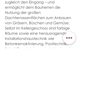
zugleich den Eingang – und
ermöglicht dem Bauherren die
Nutzung der großen
Dachterrassenflächen zum Anbauen
von Gräsern, Büschen und Gemüse.
Selbst im Kellergeschoss sind farbige
Räume sowie eine herausragende
Installationshaustechnik wie
Betonkernaktivierung, Pooltechnik,
Sole-WP und vieles mehr beherbergt.
Alles in allem: ein ungewöhnlich
individueller und heller „Wohntraum“
mit edlen Materialien wie
Echtholzparkett, Silberquarzit aus
Südtirol, schmale Glasprofile der
runden Glasfassade, die den edlen
Eindruck des Wohnhauses noch
verstärken.