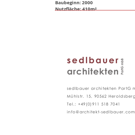
Baubeginn: 2000
Nutzfläche: ​410m²
sedlbauer architekten PartG
Mühlstr. 15, 90562 Heroldsber
Tel.: +49(0)911 518 7041
info@architekt-sedlbauer.co