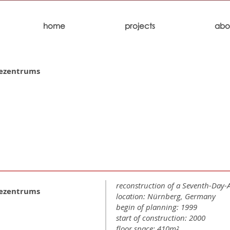
home
projects
abo
dezentrums
reconstruction of a Seventh-Day-
dezentrums
location: Nürnberg, Germany
begin of planning: 1999
start of construction: 2000
floor space: 410m²