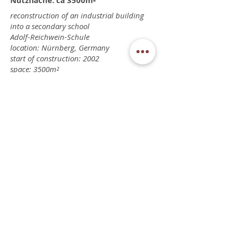
Nutzfläche: ​ca 3500m²
reconstruction of an industrial building
into a secondary school
Adolf-Reichwein-Schule
location: Nürnberg, Germany
start of construction: 2002
space: 3500m²
sedlbauer architekten PartG mbB
Mühlstr. 15, 90562 Heroldsberg
Tel.:
+49(0)911 518 7041
info@architekt-sedlbauer.com