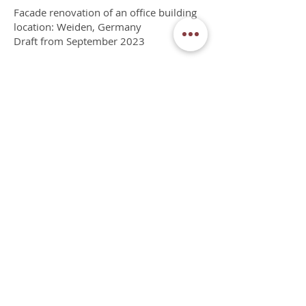
Facade renovation of an office building
location: Weiden, Germany
Draft from September 2023
sedlbauer architekten PartG mbB
Mühlstr. 15, 90562 Heroldsberg
Tel.:
+49(0)911 518 7041
info@architekt-sedlbauer.com
impressum